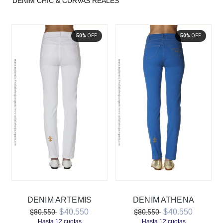
DENIM CHIC & CURVAS REALES
50%
OFF
50%
OFF
DENIM ARTEMIS
DENIM ATHENA
$40.550
$40.550
$80.550
$80.550
Hasta
12
cuotas
Hasta
12
cuotas